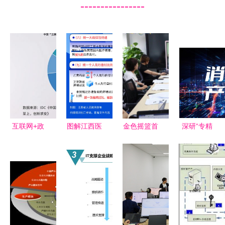
----------------
互联网+政
图解江西医
金色摇篮首
深研“专精
务服务提速
保“七统
届“研学
特新”,释
数字化引擎
一”调整了
杯”游戏化
放“小巨
驱动数字政
哪些内容？
教学评选迎
人”能量, 原
府新生态
与你有关，
来总决赛
力数字科技
收藏这篇就
深耕教育创
为数字创意
够了！
新与数字内
产业示范发