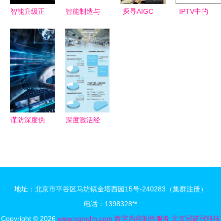
容交汇点
展新方向
智能升级正
智能制造与
探寻AIGC
IPTV中的
当时
数字化工厂
宝藏，点亮
若干关键技
——“数字
建设规划方
思政之光
术分析
化工厂建设
案 数字内
数字内容制
与规划”公
容制作服务
作服务的创
开课火热来
助力转型
新路径
袭
谨防深度伪
深度激活经
造魔改陷阱
济毛细血管
国家安全机
两会代表委
关提示数字
员聚焦中小
内容制作服
企业数字化
地址：北京市平谷区马坊镇金塔西园15号-240283（集群注册）
务的安全底
转型
电话：1398328**
线
Copyright © 2026
www.ygmdm.com
数字内容制作服务
北京冠诺冠科技